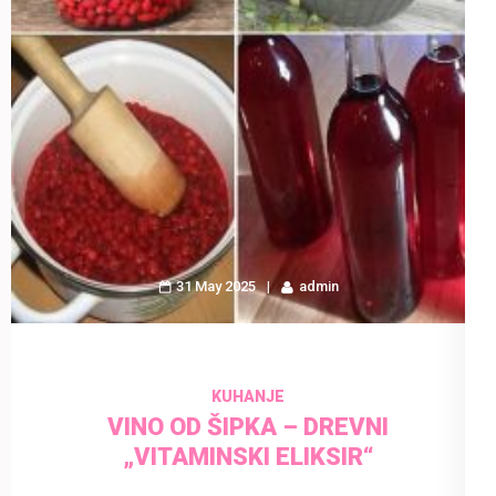
31 May 2025
admin
KUHANJE
VINO OD ŠIPKA – DREVNI
„VITAMINSKI ELIKSIR“