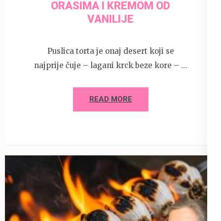
ORASIMA I KREMOM OD
VANILIJE
Puslica torta je onaj desert koji se
najprije čuje – lagani krck beze kore – …
READ MORE