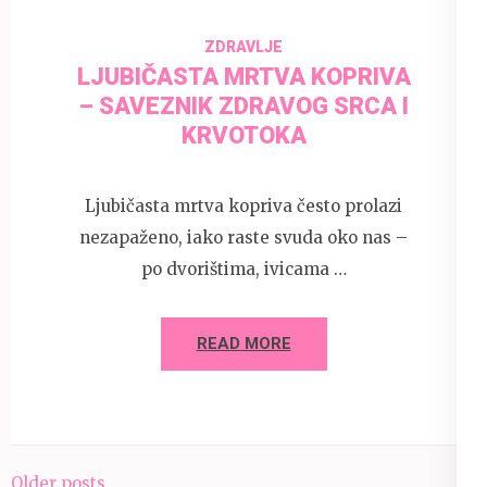
ZDRAVLJE
LJUBIČASTA MRTVA KOPRIVA
– SAVEZNIK ZDRAVOG SRCA I
KRVOTOKA
Ljubičasta mrtva kopriva često prolazi
nezapaženo, iako raste svuda oko nas –
po dvorištima, ivicama …
READ MORE
Posts
Older posts