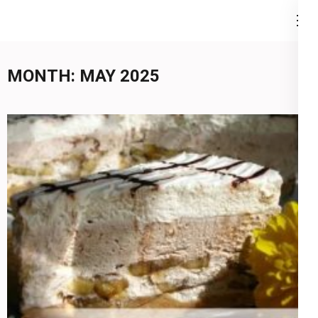
Skip
to
content
(Press
MONTH:
MAY 2025
Enter)