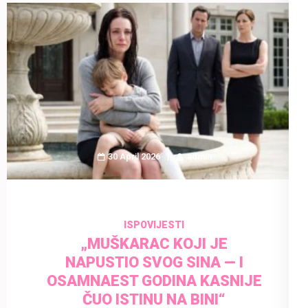
30 April 2026
admin
ISPOVIJESTI
„MUŠKARAC KOJI JE
NAPUSTIO SVOG SINA — I
OSAMNAEST GODINA KASNIJE
ČUO ISTINU NA BINI“