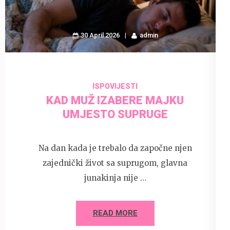
30 April 2026
admin
ISPOVIJESTI
KAD MUŽ IZABERE MAJKU
UMJESTO SUPRUGE
Na dan kada je trebalo da započne njen
zajednički život sa suprugom, glavna
junakinja nije …
READ MORE