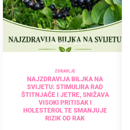
30 April 2026
admin
ZDRAVLJE
NAJZDRAVIJA BILJKA NA
SVIJETU: STIMULIRA RAD
ŠTITNJAČE I JETRE, SNIŽAVA
VISOKI PRITISAK I
HOLESTEROL TE SMANJUJE
RIZIK OD RAK