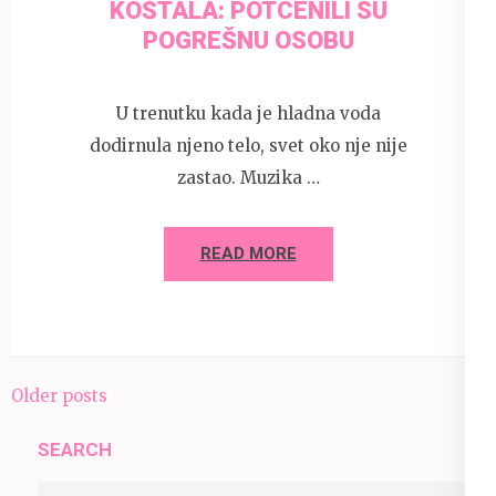
KOŠTALA: POTCENILI SU
POGREŠNU OSOBU
U trenutku kada je hladna voda
dodirnula njeno telo, svet oko nje nije
zastao. Muzika …
READ MORE
Posts
Older posts
navigation
SEARCH