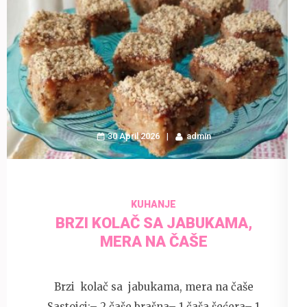
30 April 2026
admin
KUHANJE
BRZI KOLAČ SA JABUKAMA,
MERA NA ČAŠE
Brzi kolač sa jabukama, mera na čaše
Sastojci:– 2 čaše brašna– 1 čaša šećera– 1