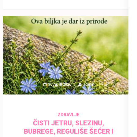
30 April 2026
admin
ZDRAVLJE
ČISTI JETRU, SLEZINU,
BUBREGE, REGULIŠE ŠEĆER I