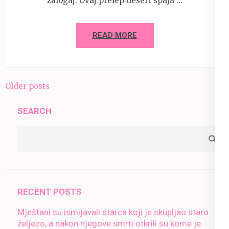
zalogaj. Ovaj prelep desert spaja …
READ MORE
Posts
Older posts
navigation
SEARCH
RECENT POSTS
Mještani su ismijavali starca koji je skupljao staro
željezo, a nakon njegove smrti otkrili su kome je