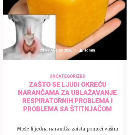
29 August 2025
admin
UNCATEGORIZED
ZAŠTO SE LJUDI OKREĆU
NARANČAMA ZA UBLAŽAVANJE
RESPIRATORNIH PROBLEMA I
PROBLEMA SA ŠTITNJAČOM
Može li jedna narandža zaista pomoći vašim