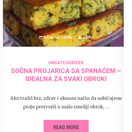
5 February 2026
admin
UNCATEGORIZED
SOČNA PROJARICA SA SPANAĆEM –
IDEALNA ZA SVAKI OBROK!
Ako tražiš brz, zdrav i ukusan način da uobičajenu
proju pretvoriš u malo smeliji obrok, …
READ MORE