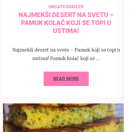
UNCATEGORIZED
NAJMEKŠI DESERT NA SVETU –
PAMUK KOLAČ KOJI SE TOPI U
USTIMA!
Najmekši desert na svetu – Pamuk koji se topi u
ustima! Pamuk kolač koji se …
READ MORE