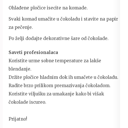
Ohlađene pločice isecite na komade.
Svaki komad umačite u čokoladu i stavite na papir
za pečenje.
Po želji dodajte dekorativne šare od čokolade.
Saveti profesionalaca
Koristite urme sobne temperature za lakše
blendanje.
Držite pločice hladnim dok ih umačete u čokoladu.
Radite brzo prilikom premazivanja čokoladom.
Koristite viljušku za umakanje kako bi višak
čokolade iscureo.
Prijatno!