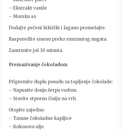
– Ekstrakt vanile
– Morsku so
Dodajte pečeni kikiriki i lagano promešajte.
Rasporedite smesu preko smrznutog nugata.
Zamrznite još 30 minuta.
Premazivanje čokoladom
Pripremite duplu posudu za topljenje čokolade:
– Napunite donju šerpu vodom.
– Stavite otpornu činiju na vrh.
Otopite zajedno:
– Tamne čokoladne kapljice
– Kokosovo ulje