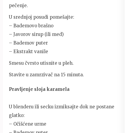
pečenje.
U srednjoj posudi pomešajte:
– Bademovo brašno
– Javorov sirup (ili med)
– Bademov puter
– Ekstrakt vanile
Smesu čvrsto utisnite u pleh.
Stavite u zamrzivač na 15 minuta.
Pravljenje sloja karamela
U blenderu ili secku izmiksajte dok ne postane
glatko:
– Očišćene urme
– Bademov puter