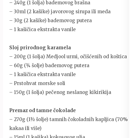
– 240g (1 šolja) bademovog brašna
– 30ml (2 kašike) javorovog sirupa ili meda
– 30g (2 kašike) bademovog putera
– 1 kašičica ekstrakta vanile
Sloj prirodnog karamela
– 200g (1 šolja) Medjool urmi, očišćenih od koštica
– 60g (¼ šolje) bademovog putera
– 1 kašičica ekstrakta vanile
– Prstohvat morske soli
– 150g (1 šolja) pečenog neslanog kikirikija
Premaz od tamne čokolade
– 270g (1½ šolje) tamnih čokoladnih kapljica (70%
kakaa ili više)
– 15ml (1 kašika) kokosovog ulja