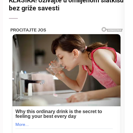
KLASIKA! Uživajte u omiljenom slatkišu
bez griže savesti