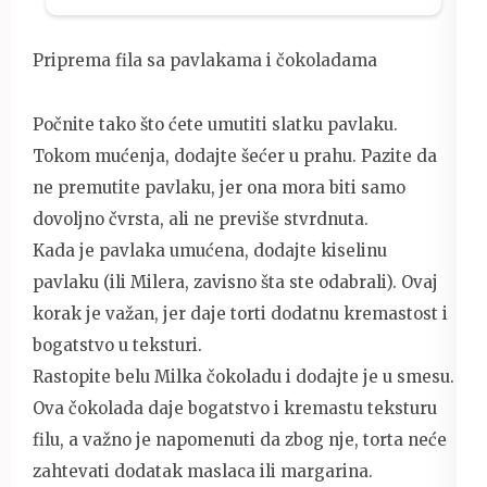
Priprema fila sa pavlakama i čokoladama
Počnite tako što ćete umutiti slatku pavlaku.
Tokom mućenja, dodajte šećer u prahu. Pazite da
ne premutite pavlaku, jer ona mora biti samo
dovoljno čvrsta, ali ne previše stvrdnuta.
Kada je pavlaka umućena, dodajte kiselinu
pavlaku (ili Milera, zavisno šta ste odabrali). Ovaj
korak je važan, jer daje torti dodatnu kremastost i
bogatstvo u teksturi.
Rastopite belu Milka čokoladu i dodajte je u smesu.
Ova čokolada daje bogatstvo i kremastu teksturu
filu, a važno je napomenuti da zbog nje, torta neće
zahtevati dodatak maslaca ili margarina.