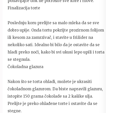
ponavljajte dok ne potrošite sve kore i filove.
Finalizacija torte
Poslednju koru prelijte sa malo mleka da se sve
dobro upije. Onda tortu pokrijte prozirnom folijom
ili kesom za zamrzivač, i stavite u frižider na
nekoliko sati. Idealno bi bilo da je ostavite da se
hladi preko noći, kako bi svi ukusi lepo upili i torta
se stegnula.
Čokoladna glazura
Nakon što se torta ohladi, možete je ukrasiti
čokoladnom glazurom. Da biste napravili glazuru,
istopite 150 grama čokolade sa 2 kašike ulja.
Prelijte je preko ohlađene torte i ostavite da se
stegne.