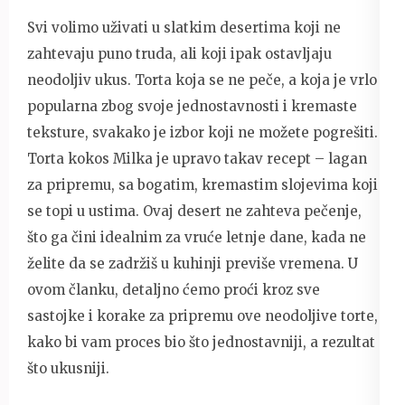
Svi volimo uživati u slatkim desertima koji ne
zahtevaju puno truda, ali koji ipak ostavljaju
neodoljiv ukus. Torta koja se ne peče, a koja je vrlo
popularna zbog svoje jednostavnosti i kremaste
teksture, svakako je izbor koji ne možete pogrešiti.
Torta kokos Milka je upravo takav recept – lagan
za pripremu, sa bogatim, kremastim slojevima koji
se topi u ustima. Ovaj desert ne zahteva pečenje,
što ga čini idealnim za vruće letnje dane, kada ne
želite da se zadržiš u kuhinji previše vremena. U
ovom članku, detaljno ćemo proći kroz sve
sastojke i korake za pripremu ove neodoljive torte,
kako bi vam proces bio što jednostavniji, a rezultat
što ukusniji.