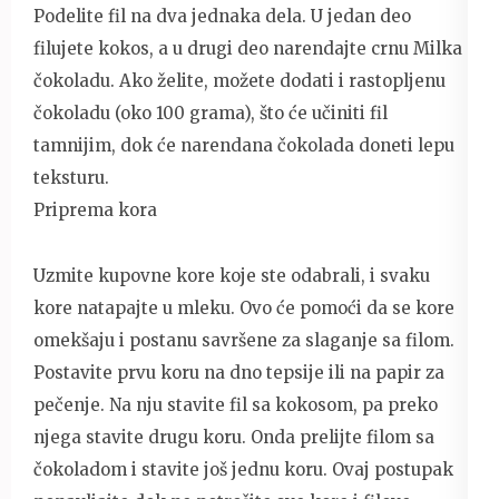
Podelite fil na dva jednaka dela. U jedan deo
filujete kokos, a u drugi deo narendajte crnu Milka
čokoladu. Ako želite, možete dodati i rastopljenu
čokoladu (oko 100 grama), što će učiniti fil
tamnijim, dok će narendana čokolada doneti lepu
teksturu.
Priprema kora
Uzmite kupovne kore koje ste odabrali, i svaku
kore natapajte u mleku. Ovo će pomoći da se kore
omekšaju i postanu savršene za slaganje sa filom.
Postavite prvu koru na dno tepsije ili na papir za
pečenje. Na nju stavite fil sa kokosom, pa preko
njega stavite drugu koru. Onda prelijte filom sa
čokoladom i stavite još jednu koru. Ovaj postupak