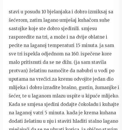
stavi u posudu 10 bjelanjaka i dobro izmiksaj sa
šećerom, zatim lagano umješaj kuhačom suhe
sastojke koje ste dobro sjedinili. smjesu
rasporedite na tri, a može i na dvije oblatne i
pecite na laganoj temperaturi 15 minuta. ja sam
sve tri ispekla odjednom na 160. ispečene kore
malo pritisnuti da se ne dižu. (ja sam stavila
protvan) želatinu namočite da nabubri u vodi po
uputama na vrećici.za kremu odvojite jedan dio
mlijeka i dobro izradite brašno, gustin, žumanjke i
šećer, te u laganom mlazu uspite u kipuće mlijeko.
Kada se smjesa sjedini dodajte čokoladu i kuhajte
na laganoj vatri 5 minuta. kada je krema kuhana
dodati želatinu u nju i staviti hladiti stalno lagano
mješajući da se ne uhvati korica. ja obično stavim