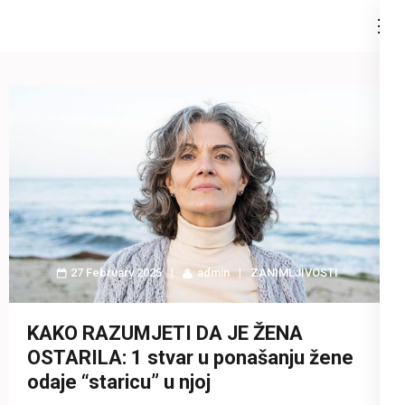
Skip
to
content
(Press
Enter)
27 February 2025
admin
ZANIMLJIVOSTI
KAKO RAZUMJETI DA JE ŽENA
OSTARILA: 1 stvar u ponašanju žene
odaje “staricu” u njoj