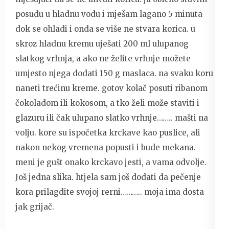
posudu u hladnu vodu i mješam lagano 5 minuta
dok se ohladi i onda se više ne stvara korica. u
skroz hladnu kremu uješati 200 ml ulupanog
slatkog vrhnja, a ako ne želite vrhnje možete
umjesto njega dodati 150 g maslaca. na svaku koru
naneti trećinu kreme. gotov kolač posuti ribanom
čokoladom ili kokosom, a tko želi može staviti i
glazuru ili čak ulupano slatko vrhnje…….. mašti na
volju. kore su ispočetka krckave kao puslice, ali
nakon nekog vremena popusti i bude mekana.
meni je gušt onako krckavo jesti, a vama odvolje.
Još jedna slika. htjela sam još dodati da pečenje
kora prilagdite svojoj rerni……….. moja ima dosta
jak grijač.