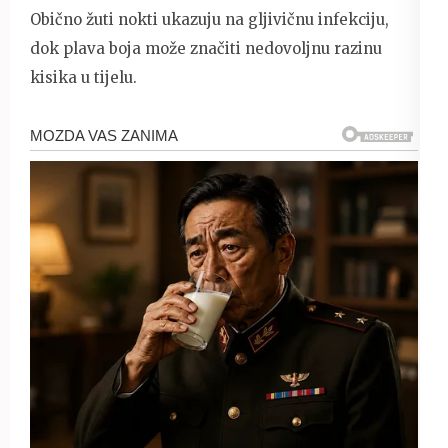
Obično žuti nokti ukazuju na gljivičnu infekciju,
dok plava boja može značiti nedovoljnu razinu
kisika u tijelu.