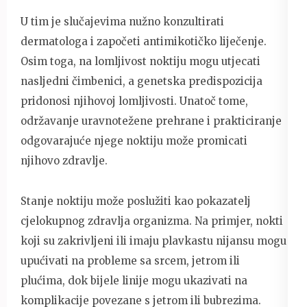
U tim je slučajevima nužno konzultirati
dermatologa i započeti antimikotičko liječenje.
Osim toga, na lomljivost noktiju mogu utjecati
nasljedni čimbenici, a genetska predispozicija
pridonosi njihovoj lomljivosti. Unatoč tome,
održavanje uravnotežene prehrane i prakticiranje
odgovarajuće njege noktiju može promicati
njihovo zdravlje.
Stanje noktiju može poslužiti kao pokazatelj
cjelokupnog zdravlja organizma. Na primjer, nokti
koji su zakrivljeni ili imaju plavkastu nijansu mogu
upućivati ​​na probleme sa srcem, jetrom ili
plućima, dok bijele linije mogu ukazivati ​​na
komplikacije povezane s jetrom ili bubrezima.