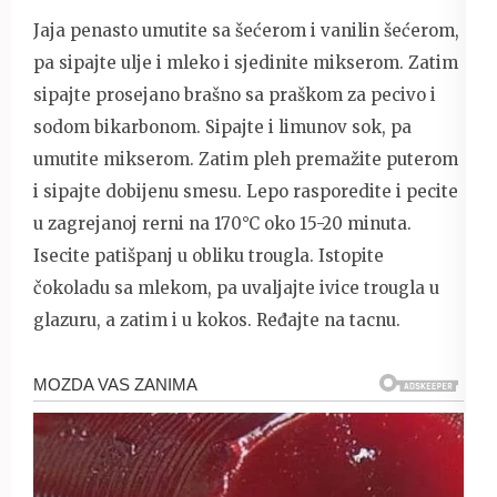
Jaja penasto umutite sa šećerom i vanilin šećerom,
pa sipajte ulje i mleko i sjedinite mikserom. Zatim
sipajte prosejano brašno sa praškom za pecivo i
sodom bikarbonom. Sipajte i limunov sok, pa
umutite mikserom. Zatim pleh premažite puterom
i sipajte dobijenu smesu. Lepo rasporedite i pecite
u zagrejanoj rerni na 170°C oko 15-20 minuta.
Isecite patišpanj u obliku trougla. Istopite
čokoladu sa mlekom, pa uvaljajte ivice trougla u
glazuru, a zatim i u kokos. Ređajte na tacnu.