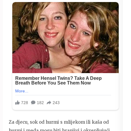
Za djecu, sok od hurmi s mlijekom ili kaša od
hurmi i meda mogu biti hranjivi i okrepljujući