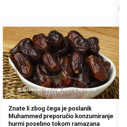
Skip
to
content
(Press
Enter)
28 February 2025
admin
ZDRAVLJE
Znate li zbog čega je poslanik
Muhammed preporučio konzumiranje
hurmi posebno tokom ramazana