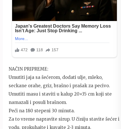
NAČIN PRIPREME:
Umutiti jaja sa šećerom, dodati ulje, mleko,
seckane orahe, griz, brašno i prašak za pecivo.
Umutiti masu i staviti u kalup 20×35 cm koji ste
namazali i posuli brašnom.
Peći na 180 stepeni 30 minuta.
Za to vreme napravite sirup. U činiju stavite šećer i
vodu, prokuhajte i kuvajte 2-3 minuta.