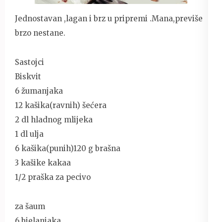
Jednostavan ,lagan i brz u pripremi .Mana,previše
brzo nestane.
Sastojci
Biskvit
6 žumanjaka
12 kašika(ravnih) šećera
2 dl hladnog mlijeka
1 dl ulja
6 kašika(punih)120 g brašna
3 kašike kakaa
1/2 praška za pecivo
za šaum
6 bjelanjaka