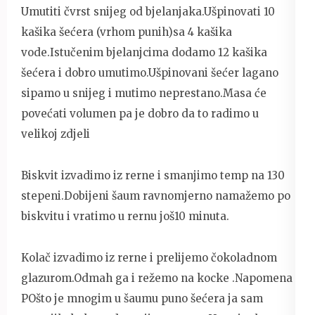
Umutiti čvrst snijeg od bjelanjaka.Ušpinovati 10
kašika šećera (vrhom punih)sa 4 kašika
vode.Istučenim bjelanjcima dodamo 12 kašika
šećera i dobro umutimo.Ušpinovani šećer lagano
sipamo u snijeg i mutimo neprestano.Masa će
povećati volumen pa je dobro da to radimo u
velikoj zdjeli
Biskvit izvadimo iz rerne i smanjimo temp na 130
stepeni.Dobijeni šaum ravnomjerno namažemo po
biskvitu i vratimo u rernu još10 minuta.
Kolač izvadimo iz rerne i prelijemo čokoladnom
glazurom.Odmah ga i režemo na kocke .Napomena
POšto je mnogim u šaumu puno šećera ja sam