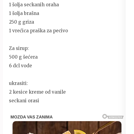
1 šolja seckanih oraha
1 šolja brašna
250 g griza
1 vrećica praška za pecivo
Za sirup:
500 g šećera
6 dcl vode
ukrasiti:
2 kesice kreme od vanile
seckani orasi