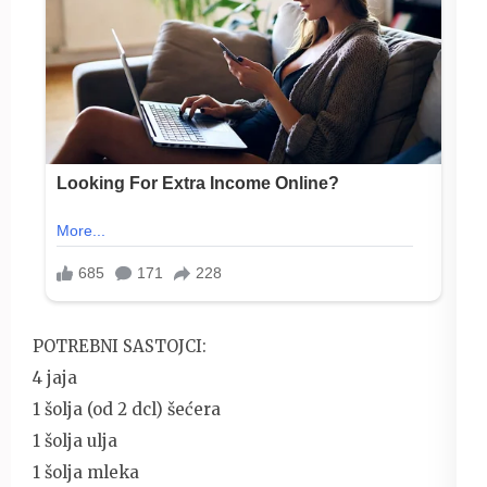
POTREBNI SASTOJCI:
4 jaja
1 šolja (od 2 dcl) šećera
1 šolja ulja
1 šolja mleka