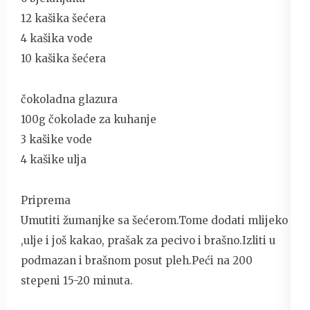
12 kašika šećera
4 kašika vode
10 kašika šećera
čokoladna glazura
100g čokolade za kuhanje
3 kašike vode
4 kašike ulja
Priprema
Umutiti žumanjke sa šećerom.Tome dodati mlijeko
,ulje i još kakao, prašak za pecivo i brašno.Izliti u
podmazan i brašnom posut pleh.Peći na 200
stepeni 15-20 minuta.