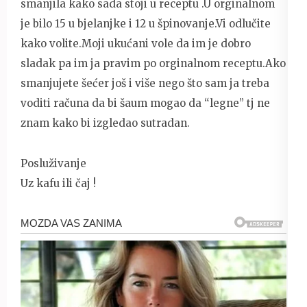
smanjila kako sada stoji u receptu .U orginalnom
je bilo 15 u bjelanjke i 12 u špinovanje.Vi odlučite
kako volite.Moji ukućani vole da im je dobro
sladak pa im ja pravim po orginalnom receptu.Ako
smanjujete šećer još i više nego što sam ja treba
voditi računa da bi šaum mogao da “legne” tj ne
znam kako bi izgledao sutradan.
Posluživanje
Uz kafu ili čaj !