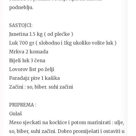
podneblju.
SASTOJCI:
Junetina 1.5 kg ( od plećke )
Luk 700 gr ( slobodno i 1kg ukoliko volite luk )
Mrkva 2 komada
Bijeli luk 3 čena
Lovorov list po želji
Paradajz pire 1 kašika
Začini : so, biber. suhi začini
PRIPREMA :
Gulaš
Meso sjeckati na kockice i potom marinirati : ulje,
so, biber, suhi začini. Dobro promiješati i ostaviti u