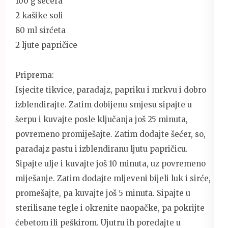
100 g šećera
2 kašike soli
80 ml sirćeta
2 ljute papričice
Priprema:
Isjecite tikvice, paradajz, papriku i mrkvu i dobro
izblendirajte. Zatim dobijenu smjesu sipajte u
šerpu i kuvajte posle ključanja još 25 minuta,
povremeno promiješajte. Zatim dodajte šećer, so,
paradajz pastu i izblendiranu ljutu papričicu.
Sipajte ulje i kuvajte još 10 minuta, uz povremeno
miješanje. Zatim dodajte mljeveni bijeli luk i sirće,
promešajte, pa kuvajte još 5 minuta. Sipajte u
sterilisane tegle i okrenite naopačke, pa pokrijte
ćebetom ili peškirom. Ujutru ih poredajte u