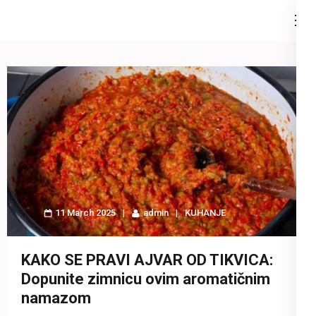
Skip
to
content
(Press
Enter)
11 March 2025
admin
KUHANJE
KAKO SE PRAVI AJVAR OD TIKVICA:
Dopunite zimnicu ovim aromatičnim
namazom