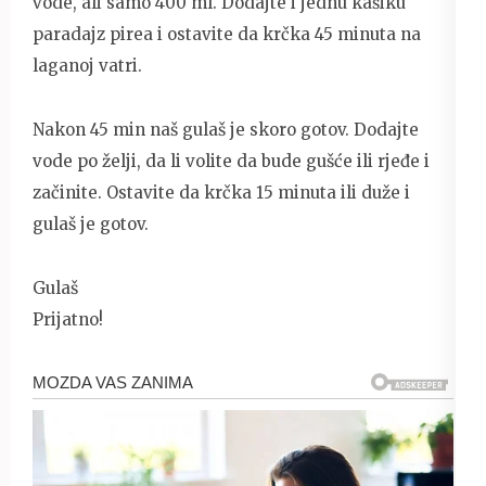
vode, ali samo 400 ml. Dodajte i jednu kašiku
paradajz pirea i ostavite da krčka 45 minuta na
laganoj vatri.
Nakon 45 min naš gulaš je skoro gotov. Dodajte
vode po želji, da li volite da bude gušće ili rjeđe i
začinite. Ostavite da krčka 15 minuta ili duže i
gulaš je gotov.
Gulaš
Prijatno!