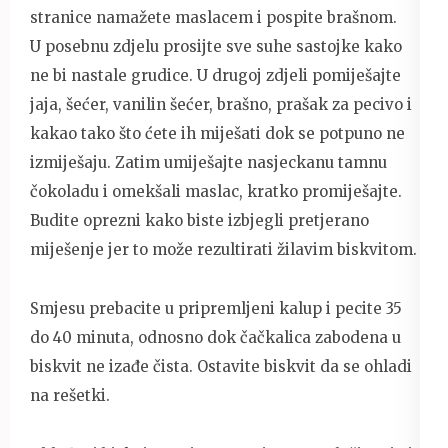
stranice namažete maslacem i pospite brašnom.
U posebnu zdjelu prosijte sve suhe sastojke kako
ne bi nastale grudice. U drugoj zdjeli pomiješajte
jaja, šećer, vanilin šećer, brašno, prašak za pecivo i
kakao tako što ćete ih miješati dok se potpuno ne
izmiješaju. Zatim umiješajte nasjeckanu tamnu
čokoladu i omekšali maslac, kratko promiješajte.
Budite oprezni kako biste izbjegli pretjerano
miješenje jer to može rezultirati žilavim biskvitom.
Smjesu prebacite u pripremljeni kalup i pecite 35
do 40 minuta, odnosno dok čačkalica zabodena u
biskvit ne izađe čista. Ostavite biskvit da se ohladi
na rešetki.