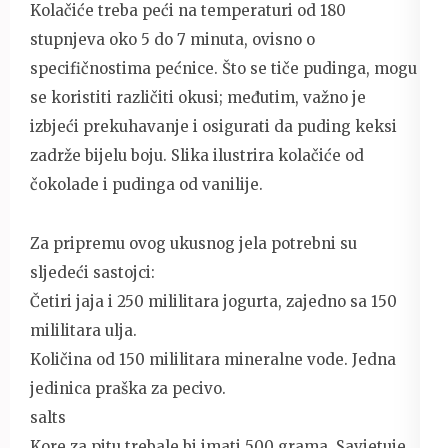
Kolačiće treba peći na temperaturi od 180
stupnjeva oko 5 do 7 minuta, ovisno o
specifičnostima pećnice. Što se tiče pudinga, mogu
se koristiti različiti okusi; međutim, važno je
izbjeći prekuhavanje i osigurati da puding keksi
zadrže bijelu boju. Slika ilustrira kolačiće od
čokolade i pudinga od vanilije.
Za pripremu ovog ukusnog jela potrebni su
sljedeći sastojci:
Četiri jaja i 250 mililitara jogurta, zajedno sa 150
mililitara ulja.
Količina od 150 mililitara mineralne vode. Jedna
jedinica praška za pecivo.
salts
Kore za pitu trebale bi imati 500 grama. Savjetuje