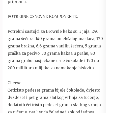
pripremu:
POTREBNE OSNOVNE KOMPONENTE:
Potrebni sastojci za Brownie keks su: 3 jaja, 240
grama šećera, 140 grama omekšalog maslaca, 120
grama brašna, 6,6 grama vanilin šećera, 5 grama
praška za pecivo, 30 grama kakaa u prahu, 80
grama grubo nasjeckane crne čokolade i 150 do
200 mililitara mlijeka za namakanje biskvita.
Cheese:
Četiristo pedeset grama bijele čokolade, dvjesto
dvadeset i pet grama slatkog vrhnja za tučenje,
dodatnih četiristo pedeset grama slatkog vrhnja
za tučenje, pet listića želatine i sok od jednog