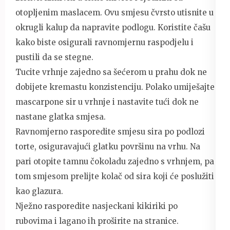
otopljenim maslacem. Ovu smjesu čvrsto utisnite u
okrugli kalup da napravite podlogu. Koristite čašu
kako biste osigurali ravnomjernu raspodjelu i
pustili da se stegne.
Tucite vrhnje zajedno sa šećerom u prahu dok ne
dobijete kremastu konzistenciju. Polako umiješajte
mascarpone sir u vrhnje i nastavite tući dok ne
nastane glatka smjesa.
Ravnomjerno rasporedite smjesu sira po podlozi
torte, osiguravajući glatku površinu na vrhu. Na
pari otopite tamnu čokoladu zajedno s vrhnjem, pa
tom smjesom prelijte kolač od sira koji će poslužiti
kao glazura.
Nježno rasporedite nasjeckani kikiriki po
rubovima i lagano ih proširite na stranice.