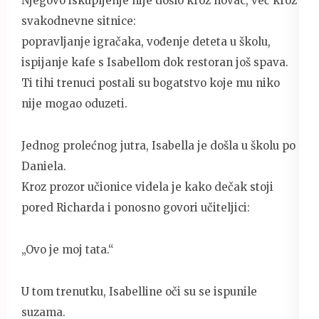
Njegovo iskupljenje nije došlo kroz novac, već kroz
svakodnevne sitnice:
popravljanje igračaka, vođenje deteta u školu,
ispijanje kafe s Isabellom dok restoran još spava.
Ti tihi trenuci postali su bogatstvo koje mu niko
nije mogao oduzeti.
Jednog prolećnog jutra, Isabella je došla u školu po
Daniela.
Kroz prozor učionice videla je kako dečak stoji
pored Richarda i ponosno govori učiteljici:
„Ovo je moj tata.“
U tom trenutku, Isabelline oči su se ispunile
suzama.