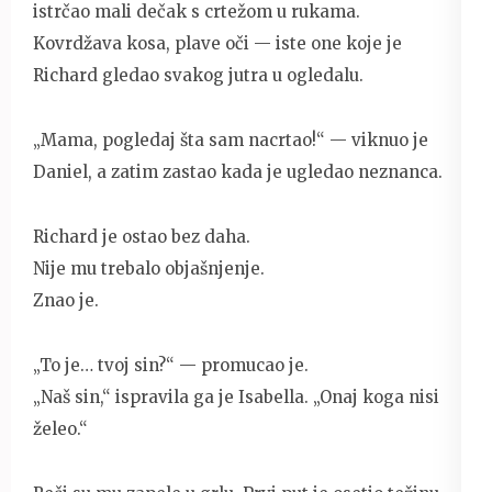
istrčao mali dečak s crtežom u rukama.
Kovrdžava kosa, plave oči — iste one koje je
Richard gledao svakog jutra u ogledalu.
„Mama, pogledaj šta sam nacrtao!“ — viknuo je
Daniel, a zatim zastao kada je ugledao neznanca.
Richard je ostao bez daha.
Nije mu trebalo objašnjenje.
Znao je.
„To je… tvoj sin?“ — promucao je.
„Naš sin,“ ispravila ga je Isabella. „Onaj koga nisi
želeo.“