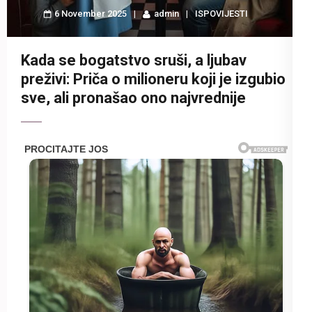
6 November 2025
admin
ISPOVIJESTI
Kada se bogatstvo sruši, a ljubav
preživi: Priča o milioneru koji je izgubio
sve, ali pronašao ono najvrednije