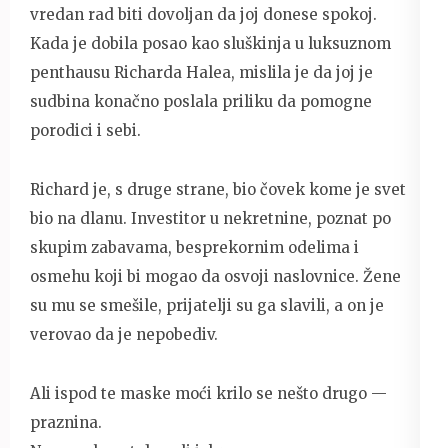
vredan rad biti dovoljan da joj donese spokoj.
Kada je dobila posao kao sluškinja u luksuznom
penthausu Richarda Halea, mislila je da joj je
sudbina konačno poslala priliku da pomogne
porodici i sebi.
Richard je, s druge strane, bio čovek kome je svet
bio na dlanu. Investitor u nekretnine, poznat po
skupim zabavama, besprekornim odelima i
osmehu koji bi mogao da osvoji naslovnice. Žene
su mu se smešile, prijatelji su ga slavili, a on je
verovao da je nepobediv.
Ali ispod te maske moći krilo se nešto drugo —
praznina.