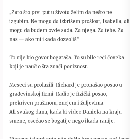
„Zato što prvi put u životu želim da nešto ne
izgubim. Ne mogu da izbrišem prošlost, Isabella, ali
mogu da budem ovde sada. Za njega. Za tebe. Za
nas — ako mi ikada dozvoliš.“
To nije bio govor bogataša. To su bile reči čoveka
koji je naučio šta znači poniznost.
Meseci su prolazili. Richard je pronašao posao u
građevinskoj firmi. Radio je fizički posao,
prekriven prašinom, znojem i žuljevima.
Ali svakog dana, kada bi video Daniela na kraju
smene, osećao se bogatije nego ikada ranije.