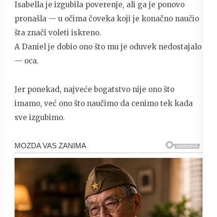
Isabella je izgubila poverenje, ali ga je ponovo
pronašla — u očima čoveka koji je konačno naučio
šta znači voleti iskreno.
A Daniel je dobio ono što mu je oduvek nedostajalo
— oca.
Jer ponekad, najveće bogatstvo nije ono što
imamo, već ono što naučimo da cenimo tek kada
sve izgubimo.