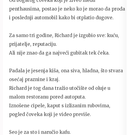
Od bogatog čoveka koji je živeo među
penthausima, postao je neko ko je morao da proda
i poslednji automobil kako bi otplatio dugove.
Za samo tri godine, Richard je izgubio sve: kuću,
prijatelje, reputaciju.
Ali nije znao da ga najveći gubitak tek čeka.
Padala je jesenja kiša, ona siva, hladna, što stvara
osećaj praznine i kraj.
Richard je tog dana tražio utočište od oluje u
malom restoranu pored autoputa.
Iznošene cipele, kaput s izlizanim rubovima,
pogled čoveka koji je video previše.
Seo je za sto i naručio kafu.