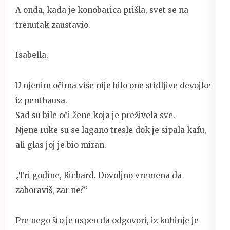
A onda, kada je konobarica prišla, svet se na
trenutak zaustavio.
Isabella.
U njenim očima više nije bilo one stidljive devojke
iz penthausa.
Sad su bile oči žene koja je preživela sve.
Njene ruke su se lagano tresle dok je sipala kafu,
ali glas joj je bio miran.
„Tri godine, Richard. Dovoljno vremena da
zaboraviš, zar ne?“
Pre nego što je uspeo da odgovori, iz kuhinje je