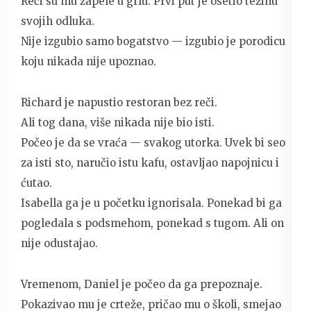
Reči su mu zapele u grlu. Prvi put je osetio težinu
svojih odluka.
Nije izgubio samo bogatstvo — izgubio je porodicu
koju nikada nije upoznao.
Richard je napustio restoran bez reči.
Ali tog dana, više nikada nije bio isti.
Počeo je da se vraća — svakog utorka. Uvek bi seo
za isti sto, naručio istu kafu, ostavljao napojnicu i
ćutao.
Isabella ga je u početku ignorisala. Ponekad bi ga
pogledala s podsmehom, ponekad s tugom. Ali on
nije odustajao.
Vremenom, Daniel je počeo da ga prepoznaje.
Pokazivao mu je crteže, pričao mu o školi, smejao