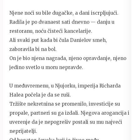
Njene noći su bile dugačke, a dani iscrpljujući.
Radila je po dvanaest sati dnevno — danju u
restoranu, noću čisteći kancelarije.
Ali svaki put kada bi čula Danielov smeh,
zaboravila bi na bol.
On je bio njena nagrada, njeno opravdanje, njeno
jedino svetlo u moru nepravde.
U međuvremenu, u Njujorku, imperija Richarda
Halea počela je da se ruši.
Tržište nekretnina se promenilo, investicije su
propale, partneri su ga izdali. Njegova arogancija i
uverenje da je nepogrešiv postali su mu najveći
neprijatelji.