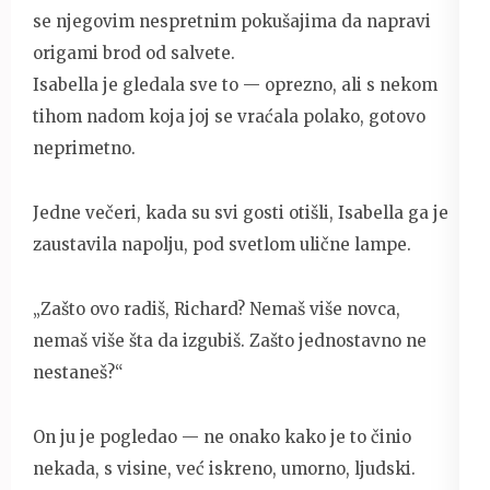
se njegovim nespretnim pokušajima da napravi
origami brod od salvete.
Isabella je gledala sve to — oprezno, ali s nekom
tihom nadom koja joj se vraćala polako, gotovo
neprimetno.
Jedne večeri, kada su svi gosti otišli, Isabella ga je
zaustavila napolju, pod svetlom ulične lampe.
„Zašto ovo radiš, Richard? Nemaš više novca,
nemaš više šta da izgubiš. Zašto jednostavno ne
nestaneš?“
On ju je pogledao — ne onako kako je to činio
nekada, s visine, već iskreno, umorno, ljudski.