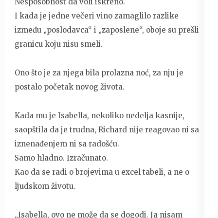
Nesposobnost da voli iskreno.
I kada je jedne večeri vino zamaglilo razlike
između „poslodavca“ i „zaposlene“, oboje su prešli
granicu koju nisu smeli.
Ono što je za njega bila prolazna noć, za nju je
postalo početak novog života.
Kada mu je Isabella, nekoliko nedelja kasnije,
saopštila da je trudna, Richard nije reagovao ni sa
iznenađenjem ni sa radošću.
Samo hladno. Izračunato.
Kao da se radi o brojevima u excel tabeli, a ne o
ljudskom životu.
„Isabella, ovo ne može da se dogodi. Ja nisam