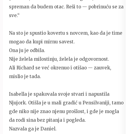
spreman da budem otac. Reši to — pobrinuću se za
sve.“
Na sto je spustio kovertu s novcem, kao da je time
mogao da kupi mirnu savest.
Ona ju je odbila.
Nije želela milostinju, želela je odgovornost.
Ali Richard se već okrenuo i otišao — zauvek,
mislio je tada.
Isabella je spakovala svoje stvari i napustila
Njujork. Otišla je u mali gradić u Pensilvaniji, tamo
gde niko nije znao njenu prošlost, i gde je mogla
da rodi sina bez pitanja i pogleda.
Nazvala ga je Daniel.