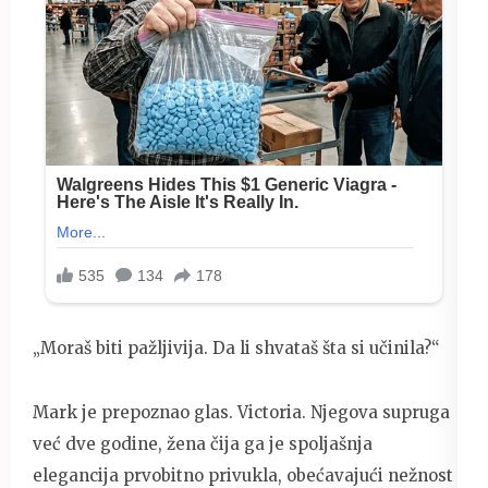
„Moraš biti pažljivija. Da li shvataš šta si učinila?“
Mark je prepoznao glas. Victoria. Njegova supruga
već dve godine, žena čija ga je spoljašnja
elegancija prvobitno privukla, obećavajući nežnost