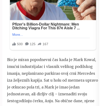
Bio je miran popodnevni čas kada je Mark Kowal,
imućni industrijalac i vlasnik velikog podilskog
imanja, neplanirano parkirao svoj crni Mercedes
iza željeznih kapija. Sat u holu od mermera upravo
je otkucao pola tri, a Mark je imao jedan
jednostavan, ali dirljiv cilj – iznenaditi svoju
šestogodišnju ćerku, Anju. Na obične dane, njene