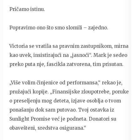
Pričamo istinu.
Popravimo ono što smo slomili – zajedno.
Victoria se vratila sa pravnim zastupnikom, mirna
kao uvek, insistirajući na „jasnoći“. Mark je sedeo
preko puta nje, fascikla zatvorena, tim prisutan.
„Više volim činjenice od performansa,“ rekao je,
pružajući kopije. „Finansijske zloupotrebe, poruke
o preseljenju mog deteta, izjave osoblja o tvom
ponašanju dok sam putovao. Tvoj ostavka iz
Sunlight Promise već je podneta. Donatori su
obavešteni, sredstva osigurana.“