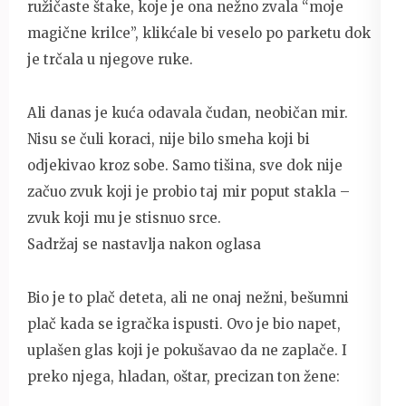
ružičaste štake, koje je ona nežno zvala “moje
magične krilce”, klikćale bi veselo po parketu dok
je trčala u njegove ruke.
Ali danas je kuća odavala čudan, neobičan mir.
Nisu se čuli koraci, nije bilo smeha koji bi
odjekivao kroz sobe. Samo tišina, sve dok nije
začuo zvuk koji je probio taj mir poput stakla –
zvuk koji mu je stisnuo srce.
Sadržaj se nastavlja nakon oglasa
Bio je to plač deteta, ali ne onaj nežni, bešumni
plač kada se igračka ispusti. Ovo je bio napet,
uplašen glas koji je pokušavao da ne zaplače. I
preko njega, hladan, oštar, precizan ton žene: