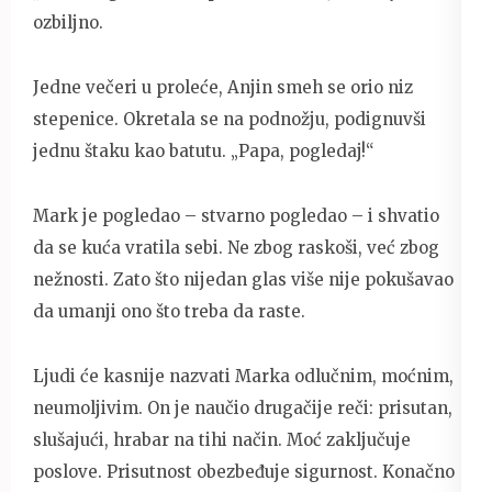
ozbiljno.
Jedne večeri u proleće, Anjin smeh se orio niz
stepenice. Okretala se na podnožju, podignuvši
jednu štaku kao batutu. „Papa, pogledaj!“
Mark je pogledao – stvarno pogledao – i shvatio
da se kuća vratila sebi. Ne zbog raskoši, već zbog
nežnosti. Zato što nijedan glas više nije pokušavao
da umanji ono što treba da raste.
Ljudi će kasnije nazvati Marka odlučnim, moćnim,
neumoljivim. On je naučio drugačije reči: prisutan,
slušajući, hrabar na tihi način. Moć zaključuje
poslove. Prisutnost obezbeđuje sigurnost. Konačno