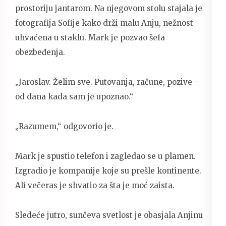
prostoriju jantarom. Na njegovom stolu stajala je
fotografija Sofije kako drži malu Anju, nežnost
uhvaćena u staklu. Mark je pozvao šefa
obezbeđenja.
„Jaroslav. Želim sve. Putovanja, račune, pozive –
od dana kada sam je upoznao.“
„Razumem,“ odgovorio je.
Mark je spustio telefon i zagledao se u plamen.
Izgradio je kompanije koje su prešle kontinente.
Ali večeras je shvatio za šta je moć zaista.
Sledeće jutro, sunčeva svetlost je obasjala Anjinu