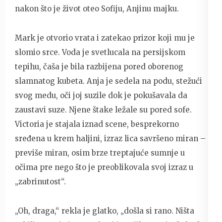
nakon što je život oteo Sofiju, Anjinu majku.
Mark je otvorio vrata i zatekao prizor koji mu je
slomio srce. Voda je svetlucala na persijskom
tepihu, čaša je bila razbijena pored oborenog
slamnatog kubeta. Anja je sedela na podu, stežući
svog medu, oči joj suzile dok je pokušavala da
zaustavi suze. Njene štake ležale su pored sofe.
Victoria je stajala iznad scene, besprekorno
sređena u krem haljini, izraz lica savršeno miran –
previše miran, osim brze treptajuće sumnje u
očima pre nego što je preoblikovala svoj izraz u
„zabrinutost“.
„Oh, draga,“ rekla je glatko, „došla si rano. Ništa