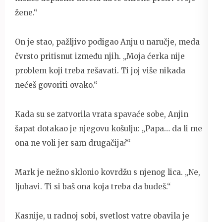
žene.“
On je stao, pažljivo podigao Anju u naručje, meda
čvrsto pritisnut između njih. „Moja ćerka nije
problem koji treba rešavati. Ti joj više nikada
nećeš govoriti ovako.“
Kada su se zatvorila vrata spavaće sobe, Anjin
šapat dotakao je njegovu košulju: „Papa… da li me
ona ne voli jer sam drugačija?“
Mark je nežno sklonio kovrdžu s njenog lica. „Ne,
ljubavi. Ti si baš ona koja treba da budeš.“
Kasnije, u radnoj sobi, svetlost vatre obavila je