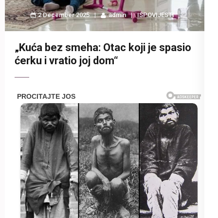
2 December 2025
admin
ISPOVIJESTI
„Kuća bez smeha: Otac koji je spasio
ćerku i vratio joj dom“