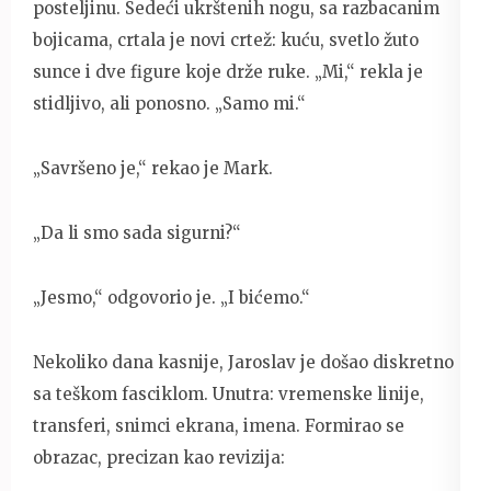
posteljinu. Sedeći ukrštenih nogu, sa razbacanim
bojicama, crtala je novi crtež: kuću, svetlo žuto
sunce i dve figure koje drže ruke. „Mi,“ rekla je
stidljivo, ali ponosno. „Samo mi.“
„Savršeno je,“ rekao je Mark.
„Da li smo sada sigurni?“
„Jesmo,“ odgovorio je. „I bićemo.“
Nekoliko dana kasnije, Jaroslav je došao diskretno
sa teškom fasciklom. Unutra: vremenske linije,
transferi, snimci ekrana, imena. Formirao se
obrazac, precizan kao revizija: