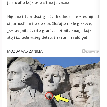
je shvatio koja ostavština je važna.
Nijedna titula, dostignuće ili odnos nije vredniji od
sigurnosti i mira deteta. Slušajte male glasove,
postavljajte čvrste granice i birajte snagu koja
stoji između vašeg deteta i sveta – svaki put.