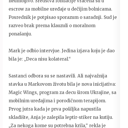
neumoljivo. Sredstva fondacije vraćena su u
escrow za mobilne uređaje u dečijim bolnicama.
Posrednik je potpisao sporazum o saradnji. Sud je
razveo brak prema klauzuli o moralnom
ponašanju.
Mark je odbio intervjue. Jedina izjava koju je dao
bila je: „Deca nisu kolateral.“
Sastanci odbora su se nastavili. Ali najvažnija
stavka u Markovom životu bila je nova inicijativa:
Magic Wings, program za decu širom Ukrajine, sa
mobilnim uređajima i porodičnom terapijom.
Prvog jutra kada je prva pošiljka napustila
skladište, Anja je zalepila leptir-stiker na kutiju.
„Za nekoga kome su potrebna krila,“ rekla je