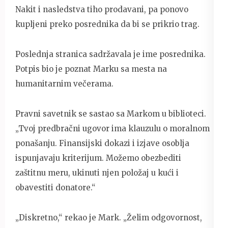
Nakit i nasledstva tiho prodavani, pa ponovo
kupljeni preko posrednika da bi se prikrio trag.
Poslednja stranica sadržavala je ime posrednika.
Potpis bio je poznat Marku sa mesta na
humanitarnim večerama.
Pravni savetnik se sastao sa Markom u biblioteci.
„Tvoj predbračni ugovor ima klauzulu o moralnom
ponašanju. Finansijski dokazi i izjave osoblja
ispunjavaju kriterijum. Možemo obezbediti
zaštitnu meru, ukinuti njen položaj u kući i
obavestiti donatore.“
„Diskretno,“ rekao je Mark. „Želim odgovornost,