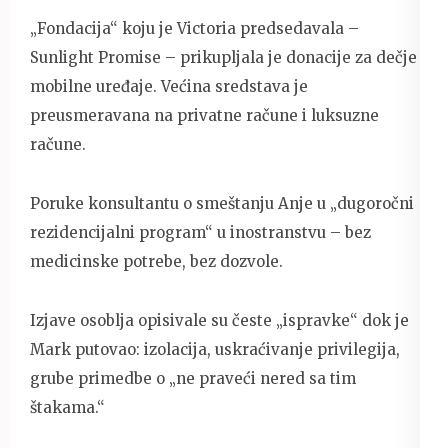
„Fondacija“ koju je Victoria predsedavala –
Sunlight Promise – prikupljala je donacije za dečje
mobilne uređaje. Većina sredstava je
preusmeravana na privatne račune i luksuzne
račune.
Poruke konsultantu o smeštanju Anje u „dugoročni
rezidencijalni program“ u inostranstvu – bez
medicinske potrebe, bez dozvole.
Izjave osoblja opisivale su česte „ispravke“ dok je
Mark putovao: izolacija, uskraćivanje privilegija,
grube primedbe o „ne praveći nered sa tim
štakama.“