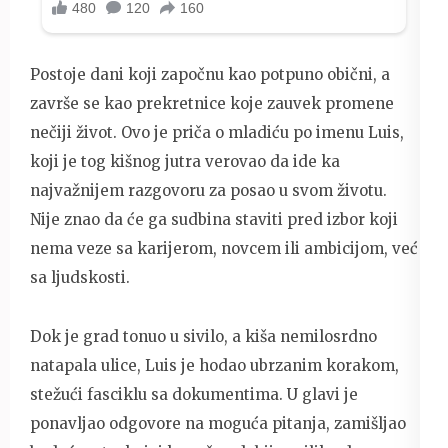
Postoje dani koji započnu kao potpuno obični, a
završe se kao prekretnice koje zauvek promene
nečiji život. Ovo je priča o mladiću po imenu Luis,
koji je tog kišnog jutra verovao da ide ka
najvažnijem razgovoru za posao u svom životu.
Nije znao da će ga sudbina staviti pred izbor koji
nema veze sa karijerom, novcem ili ambicijom, već
sa ljudskosti.
Dok je grad tonuo u sivilo, a kiša nemilosrdno
natapala ulice, Luis je hodao ubrzanim korakom,
stežući fasciklu sa dokumentima. U glavi je
ponavljao odgovore na moguća pitanja, zamišljao