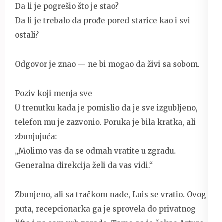
Da li je pogrešio što je stao?
Da li je trebalo da prođe pored starice kao i svi
ostali?
Odgovor je znao — ne bi mogao da živi sa sobom.
Poziv koji menja sve
U trenutku kada je pomislio da je sve izgubljeno,
telefon mu je zazvonio. Poruka je bila kratka, ali
zbunjujuća:
„Molimo vas da se odmah vratite u zgradu.
Generalna direkcija želi da vas vidi.“
Zbunjeno, ali sa tračkom nade, Luis se vratio. Ovog
puta, recepcionarka ga je sprovela do privatnog