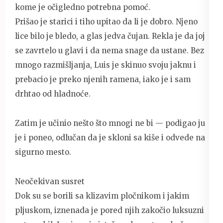
kome je očigledno potrebna pomoć.
Prišao je starici i tiho upitao da li je dobro. Njeno
lice bilo je bledo, a glas jedva čujan. Rekla je da joj
se zavrtelo u glavi i da nema snage da ustane. Bez
mnogo razmišljanja, Luis je skinuo svoju jaknu i
prebacio je preko njenih ramena, iako je i sam
drhtao od hladnoće.
Zatim je učinio nešto što mnogi ne bi — podigao ju
je i poneo, odlučan da je skloni sa kiše i odvede na
sigurno mesto.
Neočekivan susret
Dok su se borili sa klizavim pločnikom i jakim
pljuskom, iznenada je pored njih zakočio luksuzni