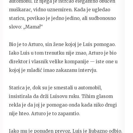
automobil. Iz njega je istrčao elegantno obučen
muškarac, vidno uznemiren. Kada je ugledao
staricu, povikao je jedno jedino, ali sudbonosno
slovo: „Mama!“
Bio je to Arturo, sin žene kojoj je Luis pomogao.
Iako Luis u tom trenutku nije znao, Arturo je bio
direktor i vlasnik velike kompanije — iste one u
kojoj je mladić imao zakazanu intervju.
Starica je, dok su je smestali u automobil,
insistirala da drži Luisovu ruku. Tihim glasom
rekla je da joj je pomogao onda kada niko drugi
nije hteo. Arturo je to zapamtio.
Iako mu je ponuđen prevoz, Luis je ljubazno odbio.