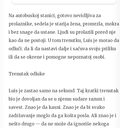
Na autobuskoj stanici, gotovo nevidljiva za
prolaznike, sedela je starija žena, promrzla, mokra
i bez snage da ustane. Ljudi su prolazili pored nje
kao da ne postoji. U tom trenutku, Luis je morao da
odluči: da li da nastavi dalje i sačuva svoju priliku
ili da se okrene i pomogne nepoznatoj osobi.
Trenutak odluke
Luis je zastao samo na sekund. Taj kratki trenutak
bio je dovoljan da se u njemu sudare razum i
savest. Znao je da kasni. Znao je da bi svako
zadržavanje moglo da ga košta posla. Ali znao je i
nešto drugo — da ne može da ignoriše nekoga