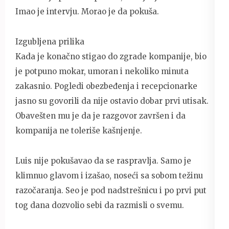
Imao je intervju. Morao je da pokuša.
Izgubljena prilika
Kada je konačno stigao do zgrade kompanije, bio
je potpuno mokar, umoran i nekoliko minuta
zakasnio. Pogledi obezbeđenja i recepcionarke
jasno su govorili da nije ostavio dobar prvi utisak.
Obavešten mu je da je razgovor završen i da
kompanija ne toleriše kašnjenje.
Luis nije pokušavao da se raspravlja. Samo je
klimnuo glavom i izašao, noseći sa sobom težinu
razočaranja. Seo je pod nadstrešnicu i po prvi put
tog dana dozvolio sebi da razmisli o svemu.