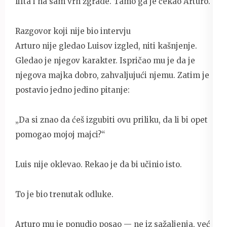
lifta i na sam vrh zgrade. Tamo ga je čekao Arturo.
Razgovor koji nije bio intervju
Arturo nije gledao Luisov izgled, niti kašnjenje.
Gledao je njegov karakter. Ispričao mu je da je
njegova majka dobro, zahvaljujući njemu. Zatim je
postavio jedno jedino pitanje:
„Da si znao da ćeš izgubiti ovu priliku, da li bi opet
pomogao mojoj majci?“
Luis nije oklevao. Rekao je da bi učinio isto.
To je bio trenutak odluke.
Arturo mu je ponudio posao — ne iz sažaljenja, već