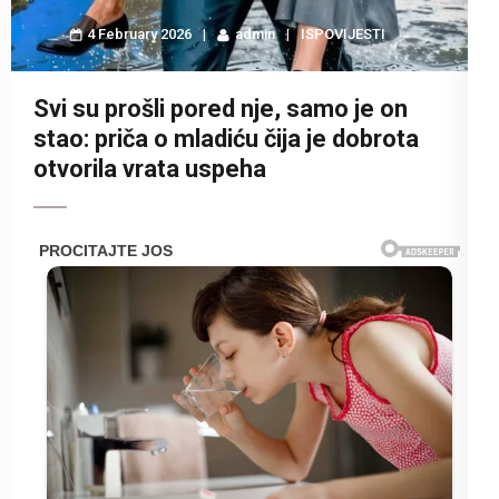
4 February 2026
admin
ISPOVIJESTI
Svi su prošli pored nje, samo je on
stao: priča o mladiću čija je dobrota
otvorila vrata uspeha