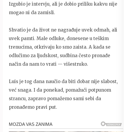
Izgubio je intervju, ali je dobio priliku kakvu nije
mogao ni da zamisli.
Shvatio je da život ne nagrađuje uvek odmah, ali
uvek pamti. Male odluke, donesene u teškim
trenucima, otkrivaju ko smo zaista. A kada se
odlučimo za ljudskost, sudbina često pronađe
način da nam to vrati — višestruko.
Luis je tog dana naučio da biti dobar nije slabost,
već snaga. I da ponekad, pomažući potpunom
strancu, zapravo pomažemo sami sebi da
pronađemo pravi put.