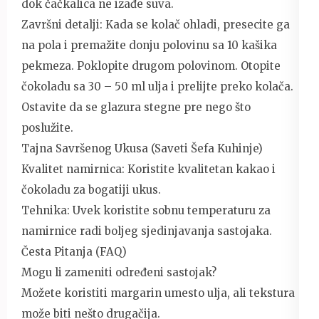
dok čačkalica ne izađe suva.
Završni detalji: Kada se kolač ohladi, presecite ga
na pola i premažite donju polovinu sa 10 kašika
pekmeza. Poklopite drugom polovinom. Otopite
čokoladu sa 30 – 50 ml ulja i prelijte preko kolača.
Ostavite da se glazura stegne pre nego što
poslužite.
Tajna Savršenog Ukusa (Saveti Šefa Kuhinje)
Kvalitet namirnica: Koristite kvalitetan kakao i
čokoladu za bogatiji ukus.
Tehnika: Uvek koristite sobnu temperaturu za
namirnice radi boljeg sjedinjavanja sastojaka.
Česta Pitanja (FAQ)
Mogu li zameniti određeni sastojak?
Možete koristiti margarin umesto ulja, ali tekstura
može biti nešto drugačija.