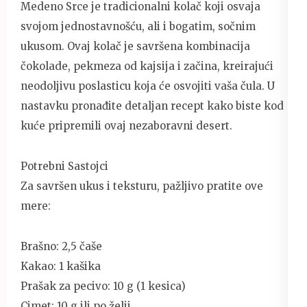
Medeno Srce je tradicionalni kolač koji osvaja
svojom jednostavnošću, ali i bogatim, sočnim
ukusom. Ovaj kolač je savršena kombinacija
čokolade, pekmeza od kajsija i začina, kreirajući
neodoljivu poslasticu koja će osvojiti vaša čula. U
nastavku pronađite detaljan recept kako biste kod
kuće pripremili ovaj nezaboravni desert.
Potrebni Sastojci
Za savršen ukus i teksturu, pažljivo pratite ove
mere:
Brašno: 2,5 čaše
Kakao: 1 kašika
Prašak za pecivo: 10 g (1 kesica)
Cimet: 10 g ili po želji