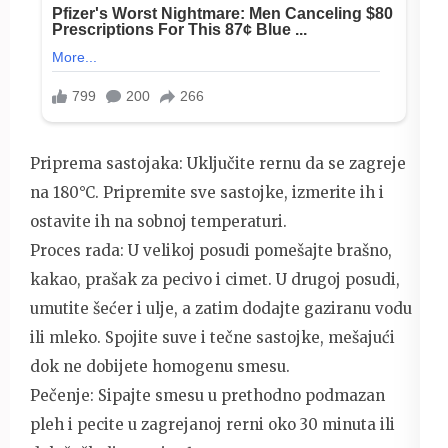
Priprema sastojaka: Uključite rernu da se zagreje
na 180°C. Pripremite sve sastojke, izmerite ih i
ostavite ih na sobnoj temperaturi.
Proces rada: U velikoj posudi pomešajte brašno,
kakao, prašak za pecivo i cimet. U drugoj posudi,
umutite šećer i ulje, a zatim dodajte gaziranu vodu
ili mleko. Spojite suve i tečne sastojke, mešajući
dok ne dobijete homogenu smesu.
Pečenje: Sipajte smesu u prethodno podmazan
pleh i pecite u zagrejanoj rerni oko 30 minuta ili