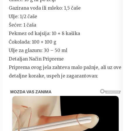
Gazirana voda ili mleko: 1,5 čaše
Ulje: 1/2 čaše
Šećer: 1 čaša
Pekmez od kajsija: 10 + 8 kašika
Čokolada: 100 + 100 g
Ulje za glazuru: 30 – 50 ml
Detaljan Način Pripreme
Priprema ovog jela zahteva malo pažnje, ali uz ove
detaljne korake, uspeh je zagarantovan: