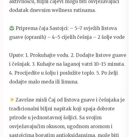
aktivnošću, biljni čajevi mogu biti osvježavajući
dodatak dnevnim wellness rutinama.
Priprema čaja Sastojci: – 5–7 svježih listova
guave (opranih) – 4–5 cijelih češnja – 2 šolje vode
Upute: 1. Prokuhajte vodu. 2. Dodajte listove guave
i češnjak. 3. Kuhajte na laganoj vatri 10–15 minuta.
4. Procijedite u šolju i poslužite toplo. 5. Po želji
dodajte malo meda ili limuna.
Završne misli Čaj od listova guave i češnjaka je
tradicionalni biljni napitak koji spaja dobrote
prirode u jednostavnoj šoljici. Sa svojim
osvježavajućim okusom, ugodnom aromom i
sastojcima bogatim antioksidansima, može biti