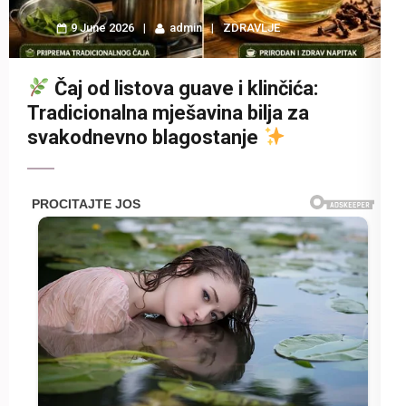
9 June 2026
admin
ZDRAVLJE
Čaj od listova guave i klinčića:
Tradicionalna mješavina bilja za
svakodnevno blagostanje