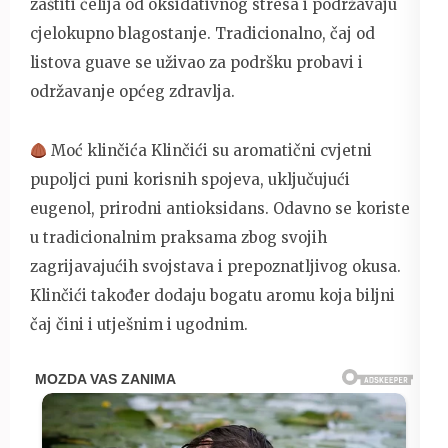
zaštiti ćelija od oksidativnog stresa i podržavaju
cjelokupno blagostanje. Tradicionalno, čaj od
listova guave se uživao za podršku probavi i
održavanje općeg zdravlja.
Moć klinčića Klinčići su aromatični cvjetni
pupoljci puni korisnih spojeva, uključujući
eugenol, prirodni antioksidans. Odavno se koriste
u tradicionalnim praksama zbog svojih
zagrijavajućih svojstava i prepoznatljivog okusa.
Klinčići također dodaju bogatu aromu koja biljni
čaj čini i utješnim i ugodnim.