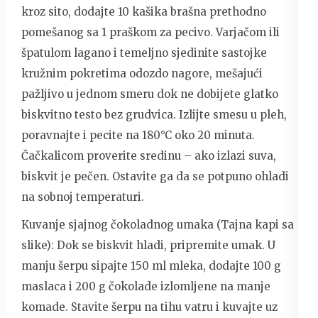
kroz sito, dodajte 10 kašika brašna prethodno
pomešanog sa 1 praškom za pecivo. Varjačom ili
špatulom lagano i temeljno sjedinite sastojke
kružnim pokretima odozdo nagore, mešajući
pažljivo u jednom smeru dok ne dobijete glatko
biskvitno testo bez grudvica. Izlijte smesu u pleh,
poravnajte i pecite na 180°C oko 20 minuta.
Čačkalicom proverite sredinu – ako izlazi suva,
biskvit je pečen. Ostavite ga da se potpuno ohladi
na sobnoj temperaturi.
Kuvanje sjajnog čokoladnog umaka (Tajna kapi sa
slike): Dok se biskvit hladi, pripremite umak. U
manju šerpu sipajte 150 ml mleka, dodajte 100 g
maslaca i 200 g čokolade izlomljene na manje
komade. Stavite šerpu na tihu vatru i kuvajte uz