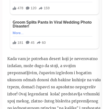
Kada vam je potreban desert koji je neverovatno
izdašan, može dugo da stoji, a svojim
prepoznatljivim, čupavim izgledom i bogatim
ukusom odmah donosi duh bakine kuhinje na vašu
trpezu, domaći čupavci su apsolutno nepogrešiv
izbor! Ovaj legendarni kolač predstavlja vrhunski
spoj mekog, zlatno-žutog biskvita pripremljenog
po jednostavnom principu “na kašike” i prebogate,