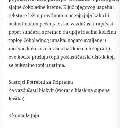
sjajne čokoladne kreme. Ključ njegovog uspeha i
teksture leži u pravilnom mućenju jaja kako bi
biskvit nakon pečenja ostao vazdušast i rupičast
poput sunđera, spreman da upije idealnu količinu
toplog čokoladnog umaka. Bogato uvaljane u
mirisno kokosovo brašno baš kao na fotografiji,
ove kocke pružaju topli poslastičarski užitak koji
se bukvalno topi u ustima.
Sastojci Potrebni za Pripremu
Za vazdušasti biskvit (Mera je klasična supena
kašika):
3 komada Jaja