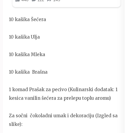
10 kašika Šećera
10 kašika Ulja
10 kašika Mleka
10 kašika Brašna
1 komad Prašak za pecivo (Kulinarski dodatak: 1
kesica vanilin šećera za prelepu toplu aromu)
Za sočni čokoladni umak i dekoraciju (Izgled sa
slike):