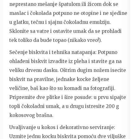
neprestano mešanje špatulom ili žicom dok se
maslac i čokolada potpuno ne otopine i ne sjedine
u glatku, tečnu i sjajnu čokoladnu emulziju.
Sklonite sa vatre i ostavite umak da se prohladi
tek toliko da bude topao (nikako vreo!).
Sečenje biskvita i tehnika natapanja: Potpuno
ohlađeni biskvit izvadite iz pleha i stavite ga na
veliku drvenu dasku. Oštrim dugim nožem isecite
biskvit na pravilne, jednake kocke željene
veličine, baš kao što su komadi na fotografiji.
Pripremite dve plitke i šire posude: u prvu sipajte
topli čokoladni umak, a u drugu istresite 200 g
kokosovog brašna.
Uvaljivanje u kokos i dekorativno serviranje:
Uzmite jednu kocku biskvita pomoću dve viljuške