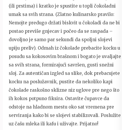
(ili prstima) i kratko je spustite u topli čokoladni
umak sa svih strana. (Zlatno kulinarsko pravilo:
Nemojte predugo držati biskvit u čokoladi da ne bi
postao previše gnjecav i počeo da se raspada –
dovoljno je samo par sekundi da spoljni slojevi
upiju preliv). Odmah iz čokolade prebacite kocku u
posudu sa kokosovim brašnom i bogato je uvaljajte
sa svih strana, formirajući savršen, gusti snežni
sloj. Za autentičan izgled sa slike, dok prebacujete
kocku na poslužavnik, pustite da nekoliko kapi
čokolade raskošno sklizne niz uglove pre nego što
ih kokos potpuno fiksira. Ostavite čupavce da
odstoje na hladnom mestu oko sat vremena pre
serviranja kako bi se slojevi stabilizovali. Poslužite
uz čašu mleka ili kafu i uživajte. Prijatno!