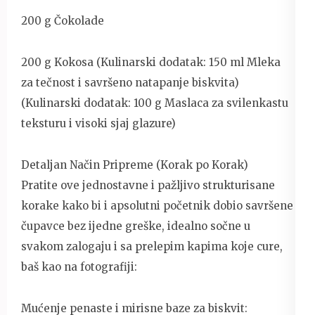
200 g Čokolade
200 g Kokosa (Kulinarski dodatak: 150 ml Mleka
za tečnost i savršeno natapanje biskvita)
(Kulinarski dodatak: 100 g Maslaca za svilenkastu
teksturu i visoki sjaj glazure)
Detaljan Način Pripreme (Korak po Korak)
Pratite ove jednostavne i pažljivo strukturisane
korake kako bi i apsolutni početnik dobio savršene
čupavce bez ijedne greške, idealno sočne u
svakom zalogaju i sa prelepim kapima koje cure,
baš kao na fotografiji:
Mućenje penaste i mirisne baze za biskvit: