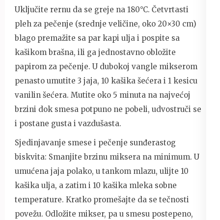
Uključite rernu da se greje na 180°C. Četvrtasti
pleh za pečenje (srednje veličine, oko 20×30 cm)
blago premažite sa par kapi ulja i pospite sa
kašikom brašna, ili ga jednostavno obložite
papirom za pečenje. U dubokoj vangle mikserom
penasto umutite 3 jaja, 10 kašika šećera i 1 kesicu
vanilin šećera. Mutite oko 5 minuta na najvećoj
brzini dok smesa potpuno ne pobeli, udvostruči se
i postane gusta i vazdušasta.
Sjedinjavanje smese i pečenje sunđerastog
biskvita: Smanjite brzinu miksera na minimum. U
umućena jaja polako, u tankom mlazu, ulijte 10
kašika ulja, a zatim i 10 kašika mleka sobne
temperature. Kratko promešajte da se tečnosti
povežu. Odložite mikser, pa u smesu postepeno,